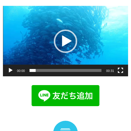
動
画
プ
レ
ー
ヤ
ー
00:00
00:31